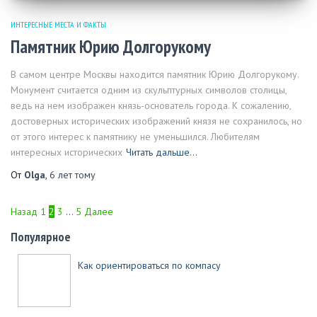
ИНТЕРЕСНЫЕ МЕСТА И ФАКТЫ
Памятник Юрию Долгорукому
В самом центре Москвы находится памятник Юрию Долгорукому.
Монумент считается одним из скульптурных символов столицы,
ведь на нем изображен князь-основатель города. К сожалению,
достоверных исторических изображений князя не сохранилось, но
от этого интерес к памятнику не уменьшился. Любителям
интересных исторических
Читать дальше…
От
Olga
,
6 лет
тому
Назад
1
2
3
…
5
Далее
Навигация
Популярное
по
Как ориентироваться по компасу
записям