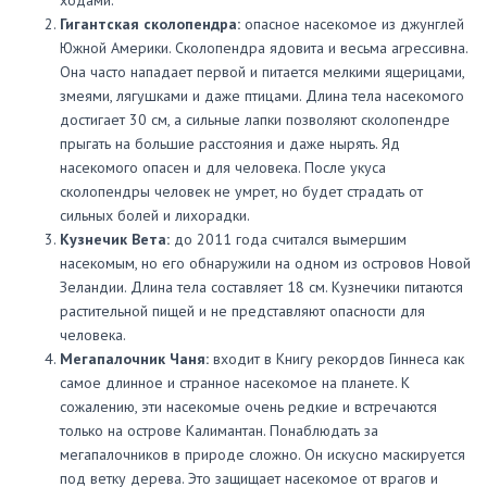
ходами.
Гигантская сколопендра:
опасное насекомое из джунглей
Южной Америки. Сколопендра ядовита и весьма агрессивна.
Она часто нападает первой и питается мелкими ящерицами,
змеями, лягушками и даже птицами. Длина тела насекомого
достигает 30 см, а сильные лапки позволяют сколопендре
прыгать на большие расстояния и даже нырять. Яд
насекомого опасен и для человека. После укуса
сколопендры человек не умрет, но будет страдать от
сильных болей и лихорадки.
Кузнечик Вета:
до 2011 года считался вымершим
насекомым, но его обнаружили на одном из островов Новой
Зеландии. Длина тела составляет 18 см. Кузнечики питаются
растительной пищей и не представляют опасности для
человека.
Мегапалочник Чаня:
входит в Книгу рекордов Гиннеса как
самое длинное и странное насекомое на планете. К
сожалению, эти насекомые очень редкие и встречаются
только на острове Калимантан. Понаблюдать за
мегапалочников в природе сложно. Он искусно маскируется
под ветку дерева. Это защищает насекомое от врагов и