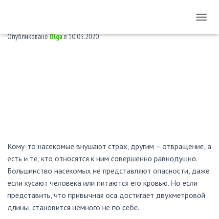
Самое большое насекомое в мире
П
Е
Опубликовано
Olga
в
10.03.2020
Р
Е
К
Л
Ю
Ч
И
Т
Ь
Н
А
Кому-то насекомые внушают страх, другим – отвращение, а
В
И
есть и те, кто относятся к ним совершенно равнодушно.
Г
Большинство насекомых не представляют опасности, даже
А
если кусают человека или питаются его кровью. Но если
Ц
И
представить, что привычная оса достигает двухметровой
Ю
длины, становится немного не по себе.