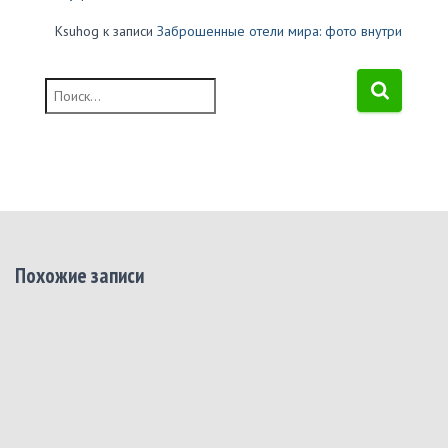
Ksuhog
к записи
Заброшенные отели мира: фото внутри
Н
а
й
т
и
:
Похожие записи